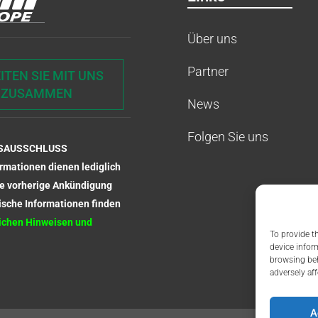
Über uns
Partner
ITEN SIE MIT UNS
ZUSAMMEN
News
Folgen Sie uns
GSAUSSCHLUSS
ormationen dienen lediglich
ne vorherige Ankündigung
ische Informationen finden
lichen Hinweisen und
To provide t
device infor
browsing beh
adversely aff
A