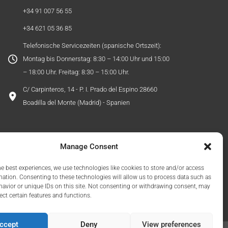
+34 91 007 56 55
+34 621 05 36 85
Telefonische Servicezeiten (spanische Ortszeit):
Montag bis Donnerstag: 8:30 – 14:00 Uhr und 15:00
– 18:00 Uhr. Freitag: 8:30 – 15:00 Uhr.
C/ Carpinteros, 14 - P. I. Prado del Espino 28660
Boadilla del Monte (Madrid) - Spanien
Manage Consent
he best experiences, we use technologies like cookies to store and/or access
mation. Consenting to these technologies will allow us to process data such as
avior or unique IDs on this site. Not consenting or withdrawing consent, may
ect certain features and functions.
ccept
Deny
View preferences