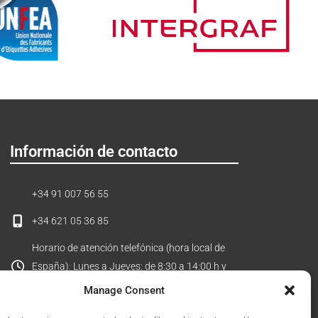
Información de contacto
+34 91 007 56 55
+34 621 05 36 85
Horario de atención telefónica (hora local de
España): Lunes a Jueves: de 8:30 a 14:00 h y
de 15:00 a 18:00 h. Viernes: de 8:30 a 15:00 h.
Manage Consent
C/ Carpinteros, 14 - P. I. Prado del Espino