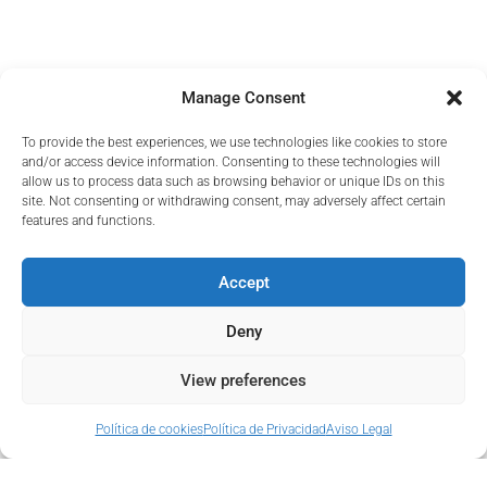
Miembro de
Manage Consent
To provide the best experiences, we use technologies like cookies to store
and/or access device information. Consenting to these technologies will
allow us to process data such as browsing behavior or unique IDs on this
site. Not consenting or withdrawing consent, may adversely affect certain
features and functions.
Accept
Deny
View preferences
Política de cookies
Política de Privacidad
Aviso Legal