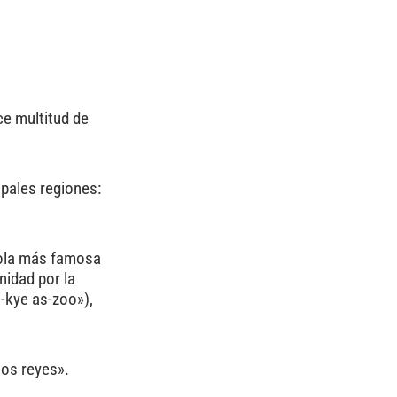
ce multitud de
ipales regiones:
ícola más famosa
nidad por la
-kye as-zoo»),
los reyes».