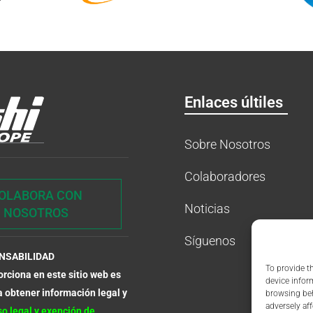
Enlaces últiles
Sobre Nosotros
Colaboradores
OLABORA CON
Noticias
NOSOTROS
Síguenos
ONSABILIDAD
To provide t
rciona en este sitio web es
device infor
a obtener información legal y
browsing beh
adversely aff
o legal y exención de