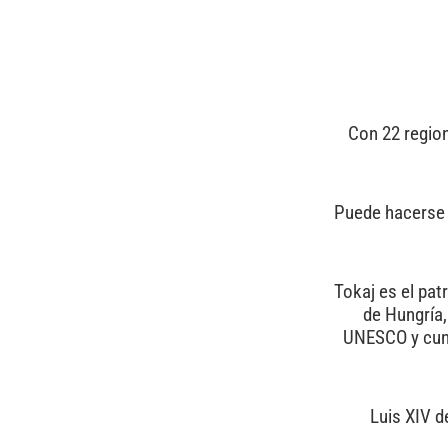
Con 22 region
Puede hacerse u
Tokaj es el pat
de Hungría,
UNESCO y cuna
Luis XIV d