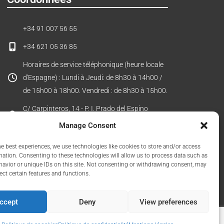
+34 91 007 56 55
+34 621 05 36 85
Horaires de service téléphonique (heure locale
d'Espagne) : Lundi à Jeudi: de 8h30 à 14h00 /
de 15h00 à 18h00. Vendredi : de 8h30 à 15h00.
C/ Carpinteros, 14 - P. I. Prado del Espino
28660 Boadilla del Monte (Madrid) - Espagne
Manage Consent
he best experiences, we use technologies like cookies to store and/or access
mation. Consenting to these technologies will allow us to process data such as
avior or unique IDs on this site. Not consenting or withdrawing consent, may
ect certain features and functions.
ccept
Deny
View preferences