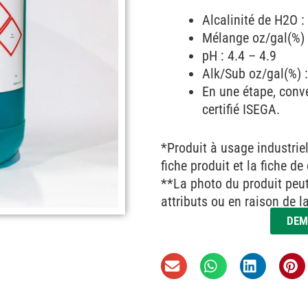
Alcalinité de H2O :
Mélange oz/gal(%) :
pH : 4.4 – 4.9
Alk/Sub oz/gal(%) 
En une étape, conve
certifié ISEGA.
*Produit à usage industrie
fiche produit et la fiche d
**La photo du produit peut 
attributs ou en raison de l
DEM