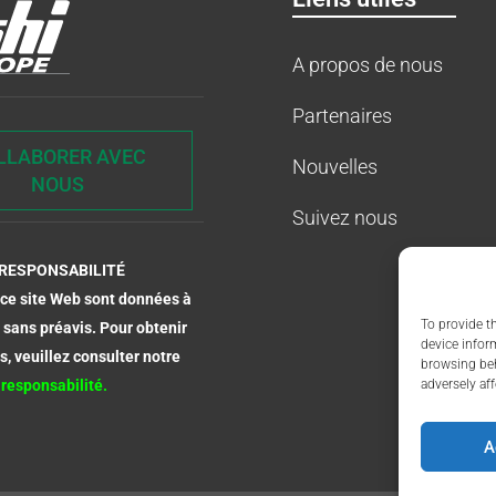
A propos de nous
Partenaires
LLABORER AVEC
Nouvelles
NOUS
Suivez nous
RESPONSABILITÉ
r ce site Web sont données à
To provide t
 sans préavis. Pour obtenir
device infor
s, veuillez consulter notre
browsing beh
adversely aff
responsabilité.
A