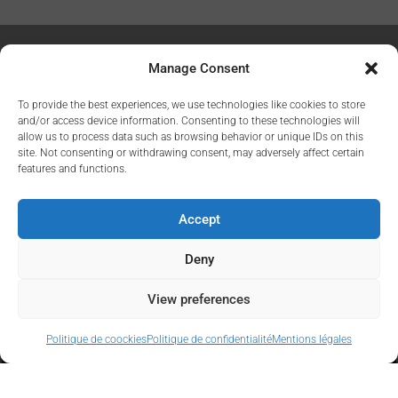
Avec une vitesse d’impression maximale
Manage Consent
de
180m/min
avec une longueur de répétition
jusqu’à 609,6mm emplois d’exécution qui
To provide the best experiences, we use technologies like cookies to store
permettent des tirages courts et moyens.
and/or access device information. Consenting to these technologies will
allow us to process data such as browsing behavior or unique IDs on this
site. Not consenting or withdrawing consent, may adversely affect certain
features and functions.
Accept
Deny
View preferences
Politique de coockies
Politique de confidentialité
Mentions légales